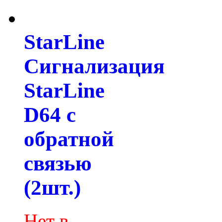
StarLine
Сигнализация
StarLine
D64 с
обратной
связью
(2шт.)
Нет в