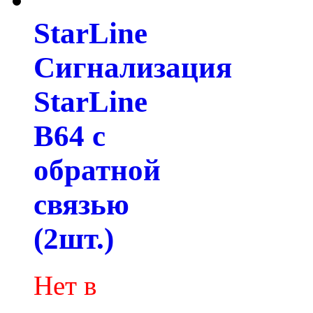
StarLine
Сигнализация
StarLine
B64 с
обратной
связью
(2шт.)
Нет в