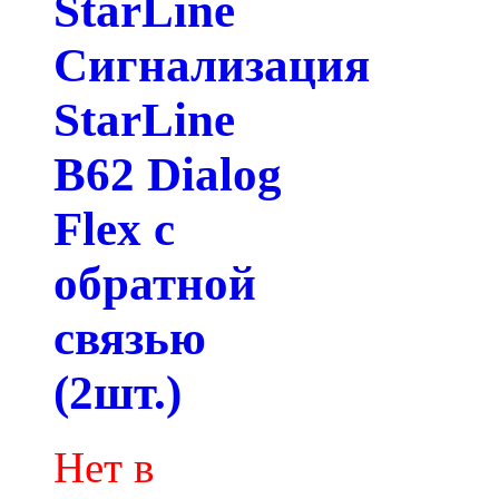
StarLine
Сигнализация
StarLine
B62 Dialog
Flex с
обратной
связью
(2шт.)
Нет в