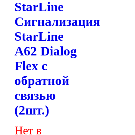
StarLine
Сигнализация
StarLine
A62 Dialog
Flex с
обратной
связью
(2шт.)
Нет в