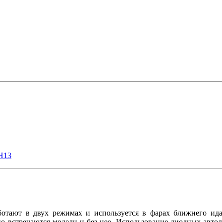
H13
отают в двух режимах и используется в фарах ближнего ида
но встречаются модели и без нее. Использование диодных авто