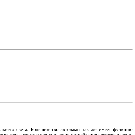
льнего света. Большинство автоламп так же имеет функцию
ламп дает значительное снижение потребления электроэнергии,