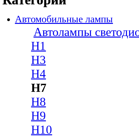
Автомобильные лампы
Автолампы светоди
H1
H3
H4
H7
H8
H9
H10