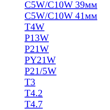
C5W/C10W 39мм
C5W/C10W 41мм
T4W
P13W
P21W
PY21W
P21/5W
T3
T4.2
T4.7