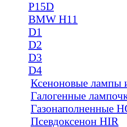
P15D
BMW H11
D1
D2
D3
D4
Ксеноновые лампы 
Галогенные лампоч
Газонаполненные H
Псевдоксенон HIR