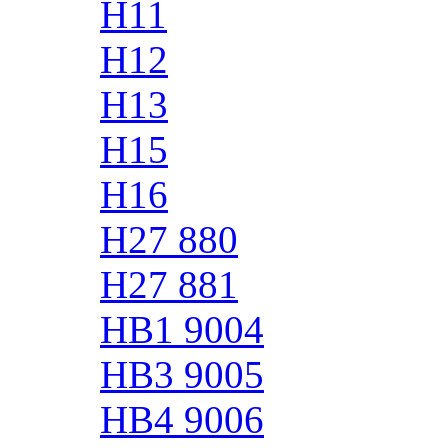
H11
H12
H13
H15
H16
H27 880
H27 881
HB1 9004
HB3 9005
HB4 9006