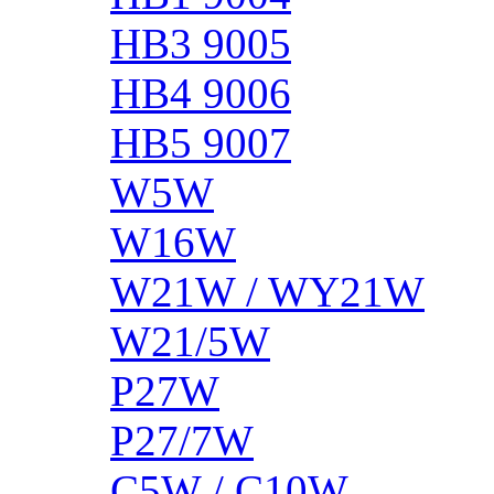
HB3 9005
HB4 9006
HB5 9007
W5W
W16W
W21W / WY21W
W21/5W
P27W
P27/7W
C5W / C10W