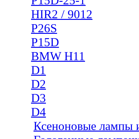
P15D-25-1
HIR2 / 9012
P26S
P15D
BMW H11
D1
D2
D3
D4
Ксеноновые лампы 