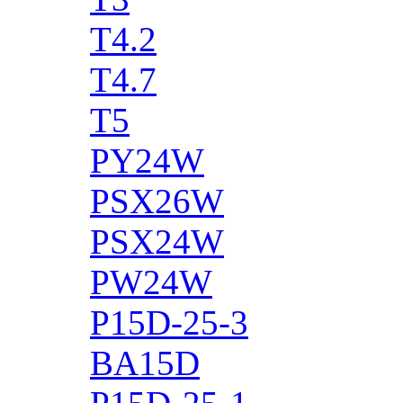
T4.2
T4.7
T5
PY24W
PSX26W
PSX24W
PW24W
P15D-25-3
BA15D