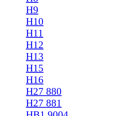
H9
H10
H11
H12
H13
H15
H16
H27 880
H27 881
HB1 9004