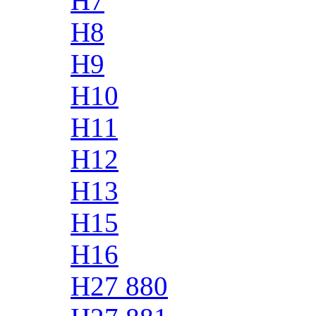
H7
H8
H9
H10
H11
H12
H13
H15
H16
H27 880