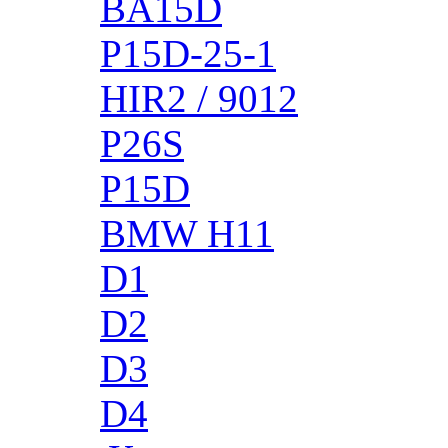
BA15D
P15D-25-1
HIR2 / 9012
P26S
P15D
BMW H11
D1
D2
D3
D4