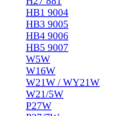
H27 881
HB1 9004
HB3 9005
HB4 9006
HB5 9007
W5W
W16W
W21W / WY21W
W21/5W
P27W