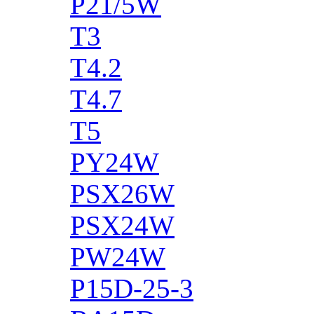
P21/5W
T3
T4.2
T4.7
T5
PY24W
PSX26W
PSX24W
PW24W
P15D-25-3