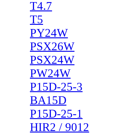
T4.7
T5
PY24W
PSX26W
PSX24W
PW24W
P15D-25-3
BA15D
P15D-25-1
HIR2 / 9012