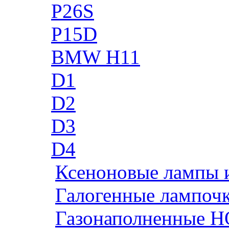
P26S
P15D
BMW H11
D1
D2
D3
D4
Ксеноновые лампы 
Галогенные лампоч
Газонаполненные H