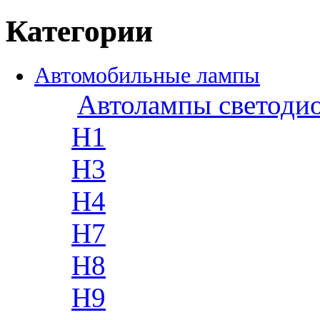
Категории
Автомобильные лампы
Автолампы светоди
H1
H3
H4
H7
H8
H9