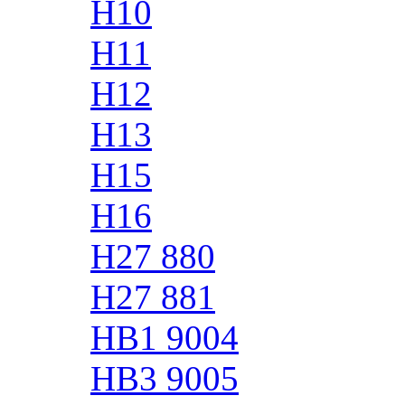
H10
H11
H12
H13
H15
H16
H27 880
H27 881
HB1 9004
HB3 9005