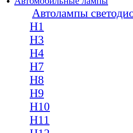
Автомобильные лампы
Автолампы светоди
H1
H3
H4
H7
H8
H9
H10
H11