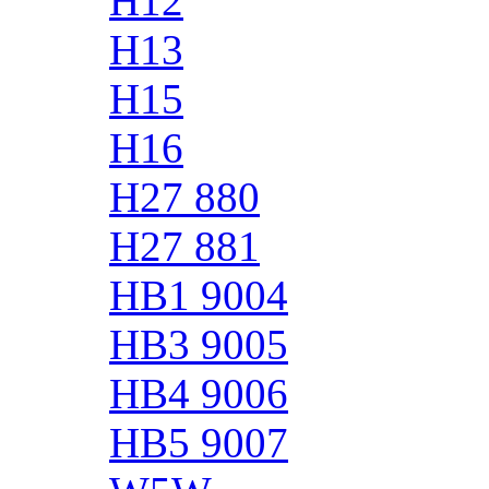
H12
H13
H15
H16
H27 880
H27 881
HB1 9004
HB3 9005
HB4 9006
HB5 9007