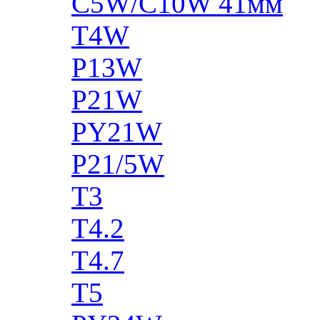
C5W/C10W 41мм
T4W
P13W
P21W
PY21W
P21/5W
T3
T4.2
T4.7
T5