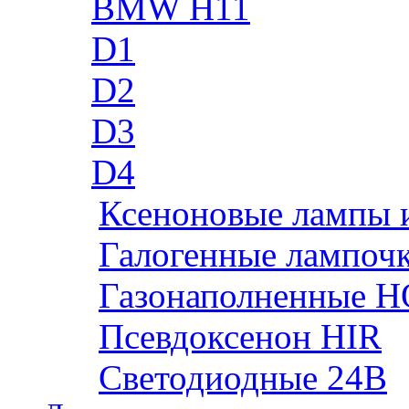
BMW H11
D1
D2
D3
D4
Ксеноновые лампы 
Галогенные лампоч
Газонаполненные H
Псевдоксенон HIR
Cветодиодные 24B