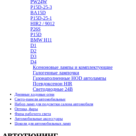
PW24W
P15D-25-3
BA15D
P15D-25-1
HIR2 / 9012
P26S
P15D
BMW H11
D1
D2
D3
D4
Ксеноновые лампы и комплектующие
Галогенные лампочки
Газонаполненные HOD автолампы
Псевдоксенон HIR
Cветодиодные 24B
Дневные ходовые огни
Свето-панели автомобильные
Набор ламп для подсветки салона автомобиля
Оптика, фары
Фары рабочего света
Автомобильные аксессуары
Цоколи для автомобильных ламп
АВТОТЮНИНГ