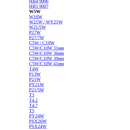
HB4 9006
HB5 9007
W5W
W16W
W21W / WY21W
W21/5W
P27W
P27/7W
C5W / C10W
C5W/C10W 31мм
C5W/C10W 36мм
C5W/C10W 39мм
C5W/C10W 41мм
T4W
P13W
P21W
PY21W
P21/5W
T3
T4.2
T4.7
T5
PY24W
PSX26W
PSX24W