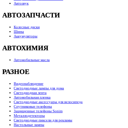
Автозвук
АВТОЗАПЧАСТИ
Колесные диски
Шины
Аккумуляторы
АВТОХИМИЯ
Автомобильные масла
РАЗНОЕ
Видеонаблюдение
Светодиодные лампы для дома
Светодиодная лента
Автомобильная пленка
Светодиодные аксессуары для велосипеда
Спутниковые телефоны
Защищенные телефоны Sonim
Металлодетекторы
Светодиодные пиксели для рекламы
Настольные лампы