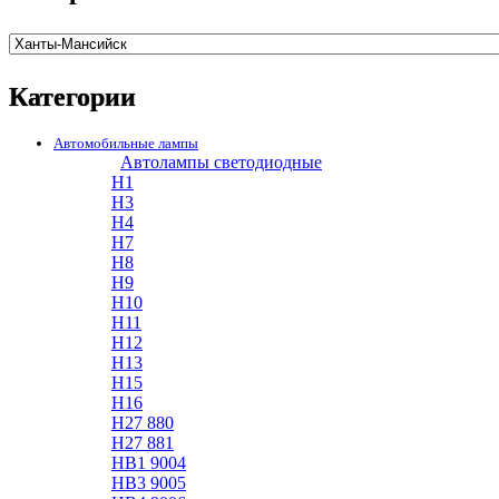
Категории
Автомобильные лампы
Автолампы светодиодные
H1
H3
H4
H7
H8
H9
H10
H11
H12
H13
H15
H16
H27 880
H27 881
HB1 9004
HB3 9005