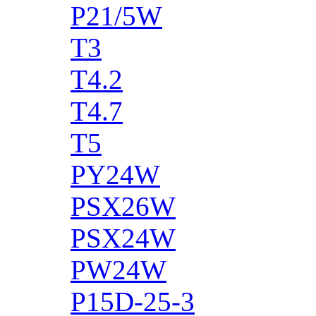
P21/5W
T3
T4.2
T4.7
T5
PY24W
PSX26W
PSX24W
PW24W
P15D-25-3