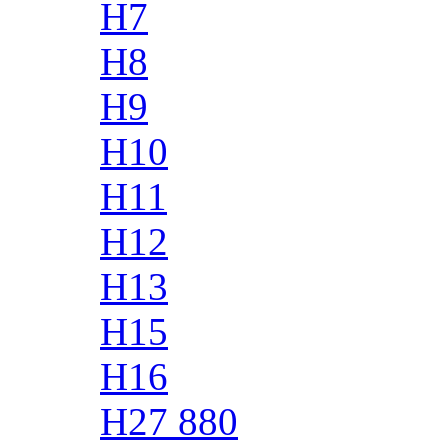
H7
H8
H9
H10
H11
H12
H13
H15
H16
H27 880