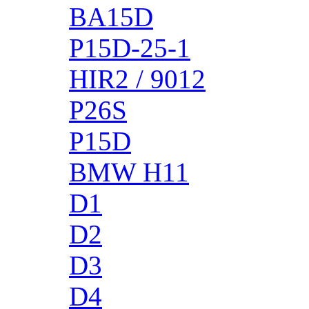
BA15D
P15D-25-1
HIR2 / 9012
P26S
P15D
BMW H11
D1
D2
D3
D4