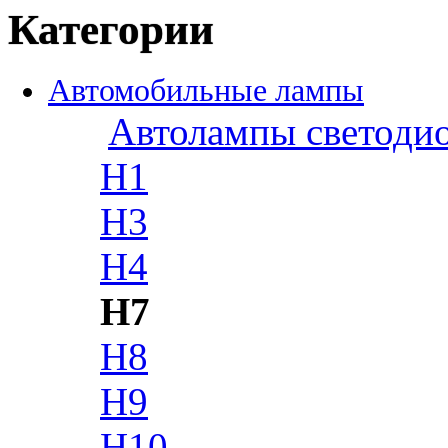
Категории
Автомобильные лампы
Автолампы светоди
H1
H3
H4
H7
H8
H9
H10