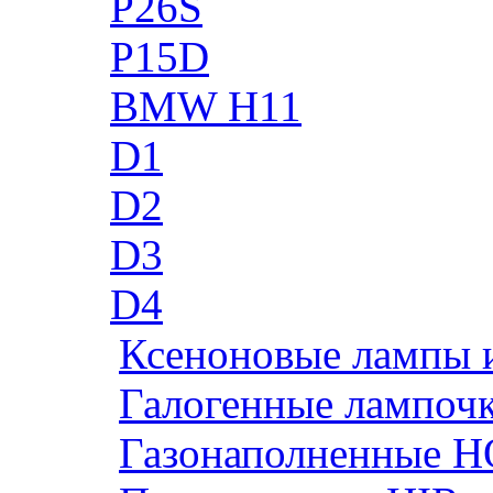
P26S
P15D
BMW H11
D1
D2
D3
D4
Ксеноновые лампы 
Галогенные лампоч
Газонаполненные H