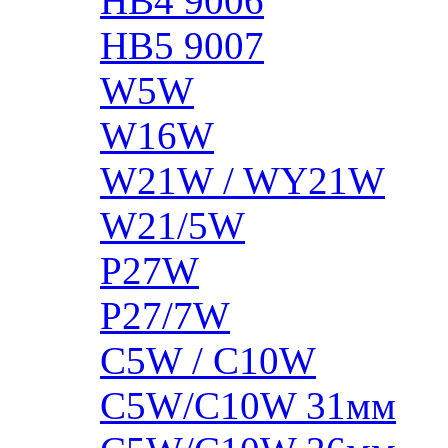
HB4 9006
HB5 9007
W5W
W16W
W21W / WY21W
W21/5W
P27W
P27/7W
C5W / C10W
C5W/C10W 31мм