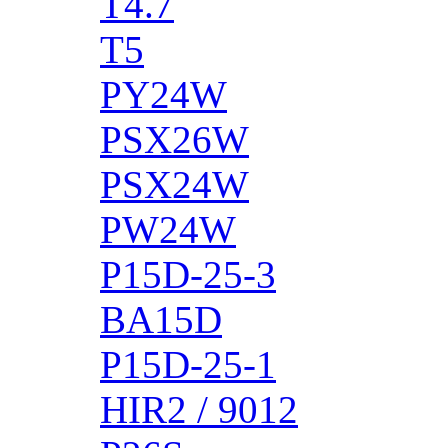
T4.7
T5
PY24W
PSX26W
PSX24W
PW24W
P15D-25-3
BA15D
P15D-25-1
HIR2 / 9012