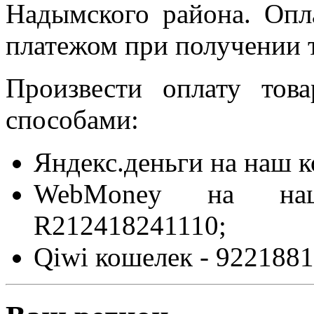
Надымского района. Опл
платежом при получении т
Произвести оплату то
способами:
Яндекс.деньги на наш 
WebMoney на на
R212418241110;
Qiwi кошелек - 9221881